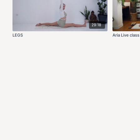
29:18
LEGS
Aria Live class