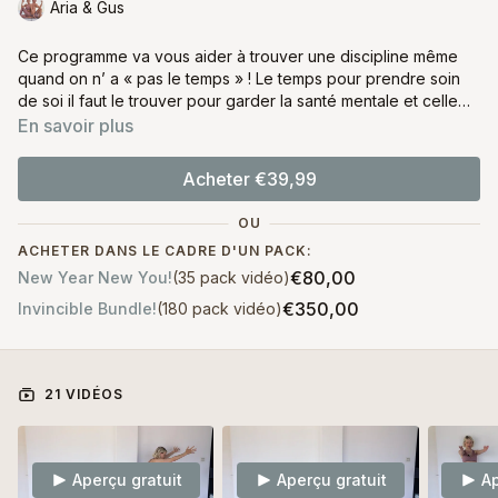
Aria & Gus
Ce programme va vous aider à trouver une discipline même
quand on n’ a « pas le temps » ! Le temps pour prendre soin
de soi il faut le trouver pour garder la santé mentale et celle
du corps. Donc motivez vous et après ce programme vous
En savoir plus
allez comprendre pourquoi vous avez besoin de ce
changement dans votre vie LETS GO!
Acheter €39,99
OU
ACHETER DANS LE CADRE D'UN PACK:
€80,00
New Year New You!
(35 pack vidéo)
€350,00
Invincible Bundle!
(180 pack vidéo)
21 VIDÉOS
Aperçu gratuit
Aperçu gratuit
Ap