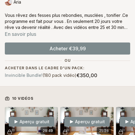
Aria
Vous rêvez des fesses plus rebondies, musclées , tonifier .Ce
programme est fait pour vous . En seulement 20 jours votre
rêve va devenir réalité . Avec des vidéos entre 25 et 30 min
par jour vous allez voir des résultats très vite.
En savoir plus
Acheter €39,99
OU
ACHETER DANS LE CADRE D'UN PACK:
€350,00
Invincible Bundle!
(180 pack vidéo)
10 VIDÉOS
Aperçu gratuit
Aperçu gratuit
Ap
29:49
25:28