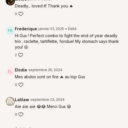
Deadly... loved it! Thank you 🔥
0
Frederique
janvier 01, 2025
• Édité
Hi Gus ! Perfect combo to fight the end of year deadly
trio : raclette, tartiflette, fondue! My stomach says thank
you! 😜
2
Elodie
septembre 25, 2024
Mes abdos sont on fire 🔥 au top Gus
0
Lalilaw
septembre 23, 2024
Aïe aïe aïe 😂😂 Merci Gus 😆
0