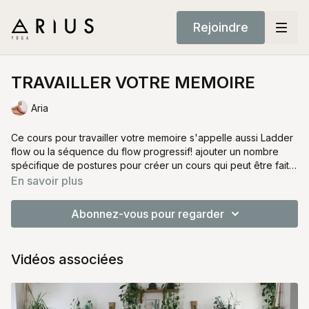
Rejoindre
TRAVAILLER VOTRE MEMOIRE
Aria
Ce cours pour travailler votre memoire s'appelle aussi Ladder
flow ou la séquence du flow progressif! ajouter un nombre
spécifique de postures pour créer un cours qui peut être fait
apres de mémoire comme une coree de danse.
préparez-vous à travailler votre mémoire et votre
En savoir plus
concentration !
Abonnez-vous pour regarder
Vidéos associées