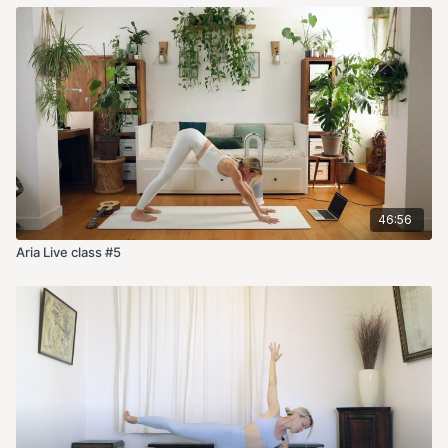
46:56
Aria Live class #5