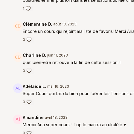
postures et aller plus loin dans les sensations 💌 Merci 
1
Clémentine D.
août 18, 2023
Encore un cours qui rejoint ma liste de favoris! Merci Ar
0
Charline D.
juin 11, 2023
quel bien-être retrouvé à la fin de cette session !!
0
Adélaïde L.
mai 16, 2023
Super Cours qui fait du bien pour libérer les Tensions
0
Amandine
avril 18, 2023
Mercia Aria super cours!!! Top le mantra au ukulélé ♥️
0