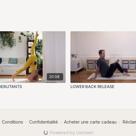
20:08
 DEBUTANTS
LOWER BACK RELEASE
Conditions
∙
Confidentialité
∙
Acheter une carte cadeau
∙
Réclam
Powered by Uscreen