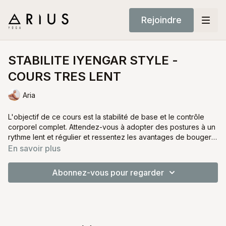
Rejoindre
STABILITE IYENGAR STYLE -
COURS TRES LENT
Aria
L'objectif de ce cours est la stabilité de base et le contrôle
corporel complet. Attendez-vous à adopter des postures à un
rythme lent et régulier et ressentez les avantages de bouger
avec une telle intention.
En savoir plus
C'est un cours difficile si vous ne pratiquez que de manière
dynamique.
Abonnez-vous pour regarder